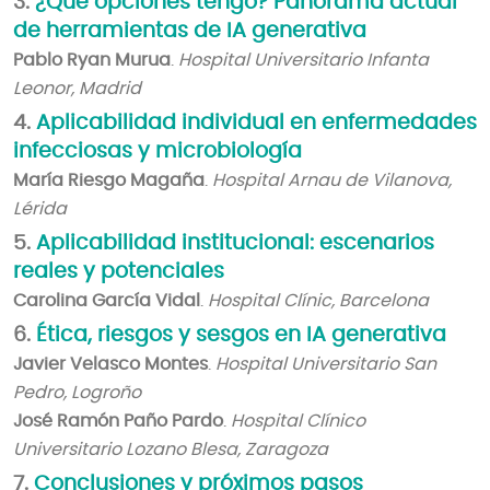
3.
¿Qué opciones tengo? Panorama actual
de herramientas de IA generativa
Pablo Ryan Murua
.
Hospital Universitario Infanta
Leonor, Madrid
4.
Aplicabilidad individual en enfermedades
infecciosas y microbiología
María Riesgo Magaña
.
Hospital Arnau de Vilanova,
Lérida
5.
Aplicabilidad institucional: escenarios
reales y potenciales
Carolina García Vidal
.
Hospital Clínic, Barcelona
6.
Ética, riesgos y sesgos en IA generativa
Javier Velasco Montes
.
Hospital Universitario San
Pedro, Logroño
José Ramón Paño Pardo
.
Hospital Clínico
Universitario Lozano Blesa, Zaragoza
7.
Conclusiones y próximos pasos